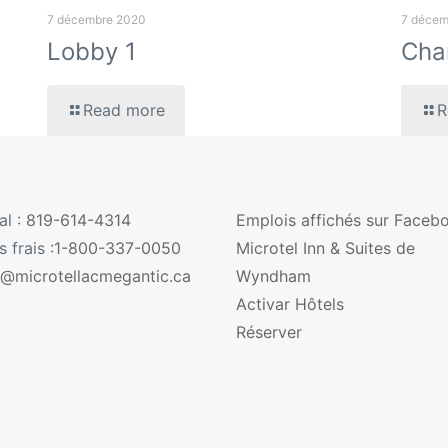
7 décembre 2020
7 décem
Lobby 1
Cha
Read more
R
al :
819-614-4314
Emplois affichés sur Faceb
 frais :
1-800-337-0050
Microtel Inn & Suites de
o@microtellacmegantic.ca
Wyndham
Activar Hôtels
Réserver